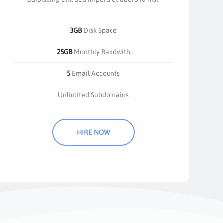
3GB
Disk Space
25GB
Monthly Bandwith
5
Email Accounts
Unlimited Subdomains
HIRE NOW