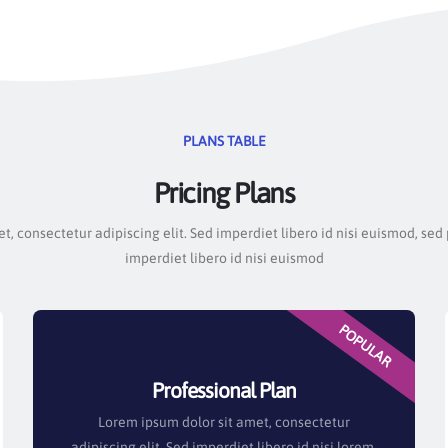
PLANS TABLE
Pricing Plans
, consectetur adipiscing elit. Sed imperdiet libero id nisi euismod, sed
imperdiet libero id nisi euismod
POPULAR
Professional Plan
Lorem ipsum dolor sit amet, consectetur
adipiscing elit. Sed imperdiet libero id nisi lorem.