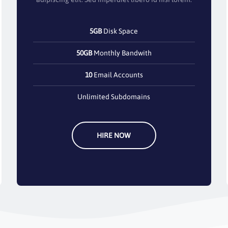
5GB
Disk Space
50GB
Monthly Bandwith
10
Email Accounts
Unlimited Subdomains
HIRE NOW