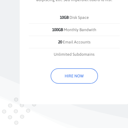
10GB
Disk Space
100GB
Monthly Bandwith
20
Email Accounts
Unlimited Subdomains
HIRE NOW