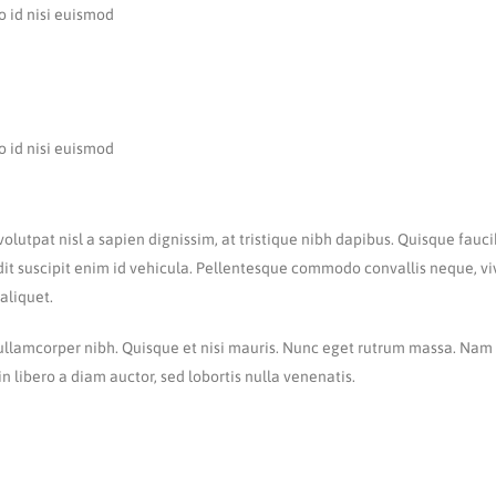
o id nisi euismod
o id nisi euismod
volutpat nisl a sapien dignissim, at tristique nibh dapibus. Quisque fau
dit suscipit enim id vehicula. Pellentesque commodo convallis neque, vive
 aliquet.
 ullamcorper nibh. Quisque et nisi mauris. Nunc eget rutrum massa. Nam 
in libero a diam auctor, sed lobortis nulla venenatis.