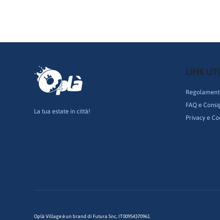
LINK UTI
Regolamento
FAQ e Consigl
La tua estate in città!
Privacy e Co
Oplà Village è un brand di Futura Snc, IT00954370961